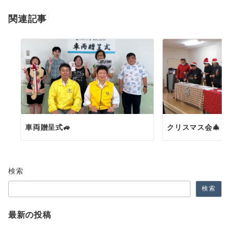
ョ
関連記事
ン
車両贈呈式🚙
クリスマス会🎄
検索
検索
最新の投稿