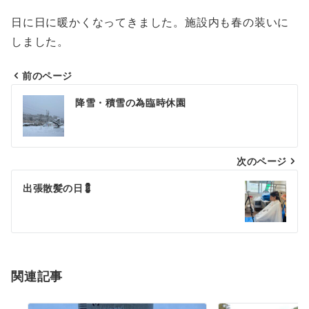
日に日に暖かくなってきました。施設内も春の装いに
しました。
前のページ
投
降雪・積雪の為臨時休園
稿
ナ
次のページ
ビ
ゲ
出張散髪の日💈
ー
シ
ョ
関連記事
ン