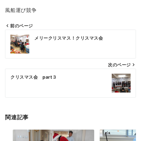
風船運び競争
前のページ
投
メリークリスマス！クリスマス会
稿
ナ
次のページ
ビ
ゲ
クリスマス会 part３
ー
シ
ョ
関連記事
ン